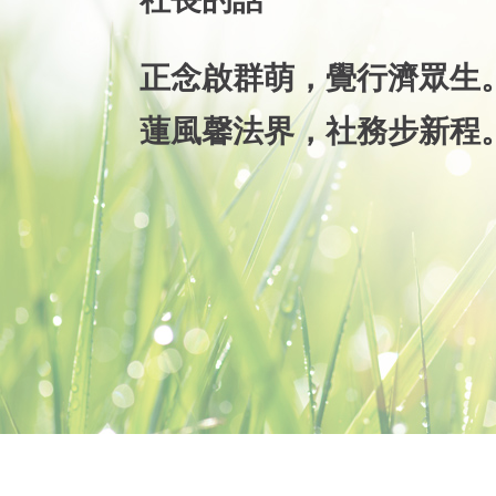
正念啟群萌，覺行濟眾生
蓮風馨法界，社務步新程