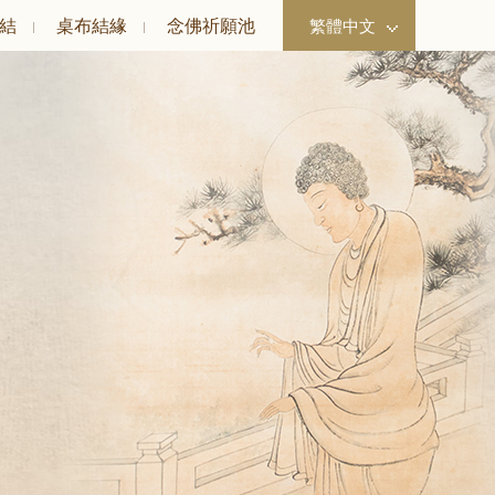
結
桌布結緣
念佛祈願池
繁體中文