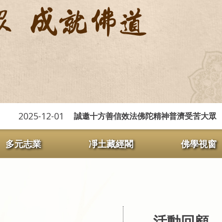
25-12-01
20
誠邀十方善信效法佛陀精神普濟受苦大眾
多元志業
凈土藏經閣
佛學視窗
活動回顧