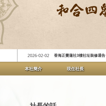
2026-02-02
20
五)
香海正覺蓮社3樓社址裝修通告
本社簡介
現任社長
社長的話